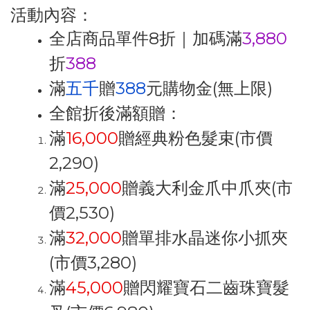
活動內容：
全店商品單件8折｜加碼滿
3,880
折
388
滿
五千
贈
388
元購物金(無上限)
全館折後滿額贈：
滿
16,000
贈經典粉色髮束(市價
2,290)
滿
25,000
贈義大利金爪中爪夾
(市
價2,530)
滿
32,000
贈單排水晶迷你小抓夾
(市價3,280)
滿
45,000
贈閃耀寶石二齒珠寶髮