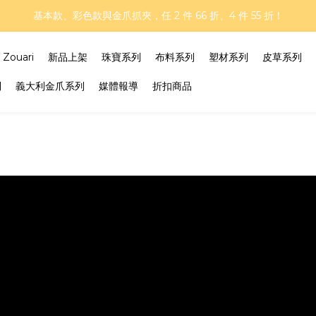
再延長！夏日年中慶 part II｜正價商品 8 折，滿三件享75折，滿五件享
基本款、彩色款與金爪抓夾，任 2 件 66 折、4 件 55 折！
再延長！夏日年中慶 part II｜正價商品 8 折，滿三件享75折，滿五件享
ouari
新品上架
珠寶系列
布料系列
塑材系列
皮草系列
列
義大利金爪系列
媒體報導
折扣商品