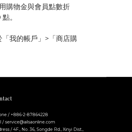
用購物金與會員點數折
0 點
。
於「我的帳戶」>「商店購
ntact
one / +886-2-87864228
l / service@ailsaonline.com
ress / 4F., No. 36, Songde Rd., Xinyi Dist.,