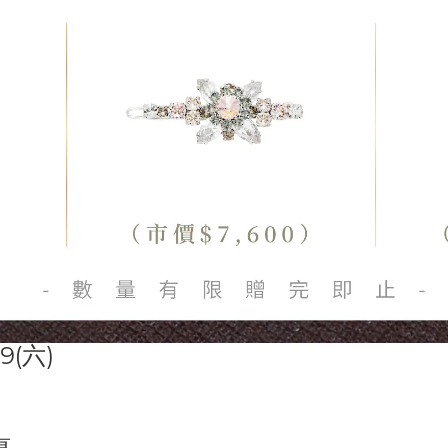
29
(六)
惠