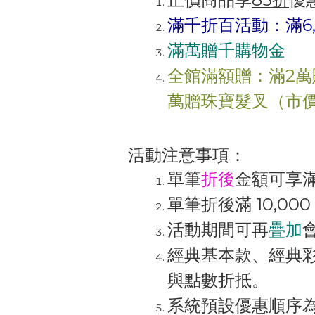
滿千折百活動：
滿
6
滿萬贈千購物金
全館滿額贈：滿2萬
萬贈
珠寶髮叉（市
活動注意事項：
單筆
折後
金額可享
單筆折後滿
10,000
活動期間可再
疊加
經典基本款、經典
與點數折抵。
系統預設優惠順序