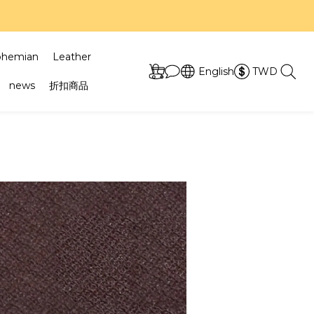
7折！
7折！
ohemian
Leather
English
TWD
news
折扣商品