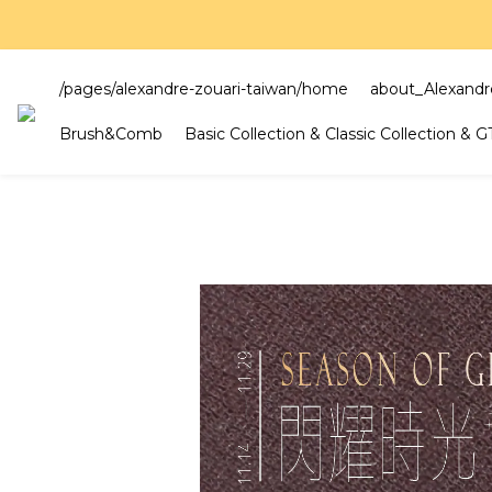
好評
好評
/pages/alexandre-zouari-taiwan/home
about_Alexandr
Brush&Comb
Basic Collection & Classic Collection & 