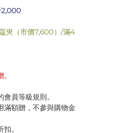
折
2,000
蔻夾（市價
7,600
）
/滿4
贈。
的會員等級規則。
用滿額贈，不參與購物金
折扣。