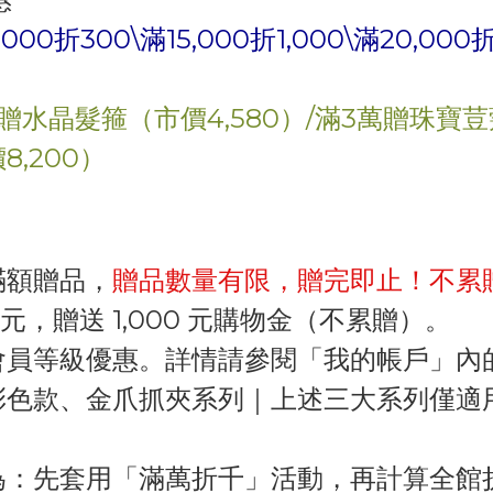
,000
折
300\
滿
15,000
折
1,000\
滿
20,000
贈
水晶髮箍（市價
4,580
）
/
滿3萬贈
珠寶荳
價
8,200
）
滿額贈品，
贈品數量有限，贈完即止！不累
 元
，贈送
1,000 元購物金（不累贈）
。
會員等級優惠。詳情請參閱「我的帳戶」內
彩色款、金爪抓夾系列｜上述三大系列僅適
為：先套用「滿萬折千」活動，再計算全館