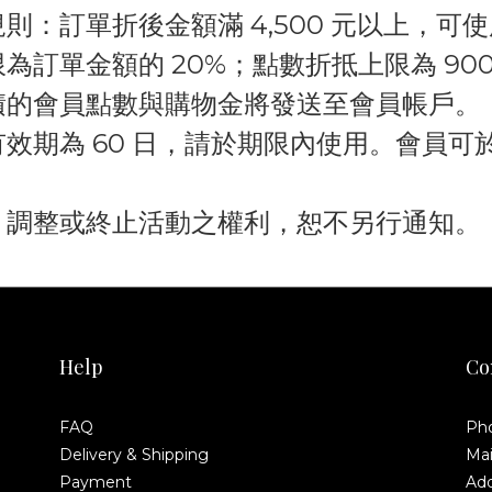
規則：訂單折後金額滿
4,500 元
以上，可使
限為訂單金額的
20%；
點數折抵上限為
90
積的會員點數與購物金將發送至會員帳戶。
有效期為
60 日
，請於期限內使用。會員可
。
、調整或終止活動之權利，恕不另行通知。
Help
Co
FAQ
Ph
Delivery & Shipping
Mai
Payment
Add