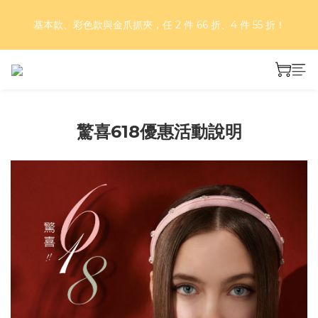
好評再延長！夏日年中慶 part II｜正價商品 8 折，滿三件享75
基本款、彩色款與金爪抓夾，任 2 件 66 折、4 件 55 折！
折，滿五件享7折！
好評再延長！夏日年中慶 part II｜正價商品 8 折，滿三件享75
折，滿五件享7折！
驚喜618優惠活動說明