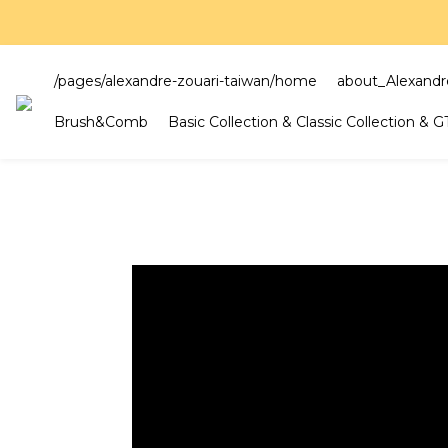
好評
好評
/pages/alexandre-zouari-taiwan/home
about_Alexandr
Brush&Comb
Basic Collection & Classic Collection & 