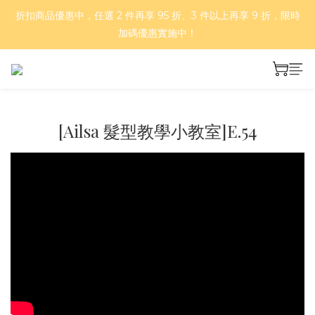
折扣商品優惠中，任選 2 件再享 95 折、3 件以上再享 9 折，限時
好評再延長！夏日年中慶 part II｜正價商品 8 折，滿三件享75
折，滿五件享7折！
加碼優惠實施中！
基本款、彩色款與金爪抓夾，任 2 件 66 折、4 件 55 折！
好評再延長！夏日年中慶 part II｜正價商品 8 折，滿三件享75
[Ailsa 髮型教學小教室]E.54
折，滿五件享7折！