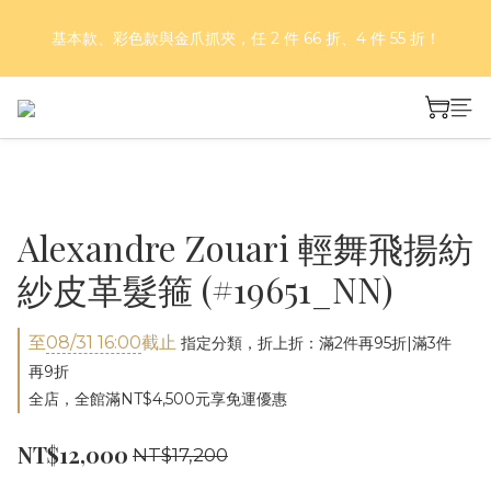
好評再延長！夏日年中慶 part II｜正價商品 8 折，滿三件享75
基本款、彩色款與金爪抓夾，任 2 件 66 折、4 件 55 折！
折，滿五件享7折！
好評再延長！夏日年中慶 part II｜正價商品 8 折，滿三件享75
折，滿五件享7折！
Alexandre Zouari 輕舞飛揚紡
紗皮革髮箍 (#19651_NN)
至
08/31 16:00
截止
指定分類，折上折：滿2件再95折|滿3件
再9折
全店，全館滿NT$4,500元享免運優惠
NT$12,000
NT$17,200