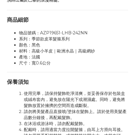
演繹出屬於巴黎的浪漫精髓。
商品細節
物品號碼：AZP19651-LHB-242NN
系列：季節款皮革髮箍系列
顏色：黑色
材料：高級小羊皮｜歐洲水晶｜高級網紗
產地：法國
尺寸：寬0.6公分
保養須知
使用完畢，請保持髮飾乾淨清爽，並妥善保存於包裝盒
或絨布套內，避免放在陽光下或潮濕處。同時，避免將
髮飾放置於擁擠的空間而造成斷裂。
請勿將美髮產品直接噴/塗抹在髮飾上。請於使用美髮產
品數分鐘後，再配戴髮飾。
在沐浴或游泳時，請勿配戴髮飾。
配戴時，請用適當力度拉開髮箍，由耳上方滑向耳後。