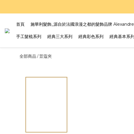
好評
好評
首頁
施華利髮飾_源自於法國浪漫之都的髮飾品牌 Alexandre Z
手工髮梳系列
經典三大系列
經典彩色系列
經典基本系
全部商品
荳蔻夾
/