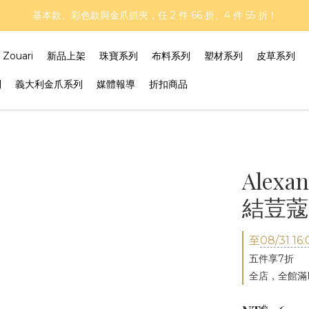
再延長！夏日年中慶 part II｜正價商品 8 折，滿三件享75折，滿五件享
基本款、彩色款與金爪抓夾，任 2 件 66 折、4 件 55 折！
再延長！夏日年中慶 part II｜正價商品 8 折，滿三件享75折，滿五件享
ouari
新品上架
珠寶系列
布料系列
塑材系列
皮草系列
列
義大利金爪系列
媒體報導
折扣商品
Alex
結荳蔻夾 
至
08/31 16:
五件享7折
全店，全館滿N