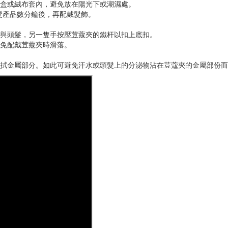
盒或絨布套內，避免放在陽光下或潮濕處。
髮產品數分鐘後，再配戴髮飾。
與頭髮，另一隻手按壓荳蔻夾的鐵杆以扣上底扣。
免配戴荳蔻夾時滑落。
拭金屬部分。如此可避免汗水或頭髮上的分泌物沾在荳蔻夾的金屬部份而