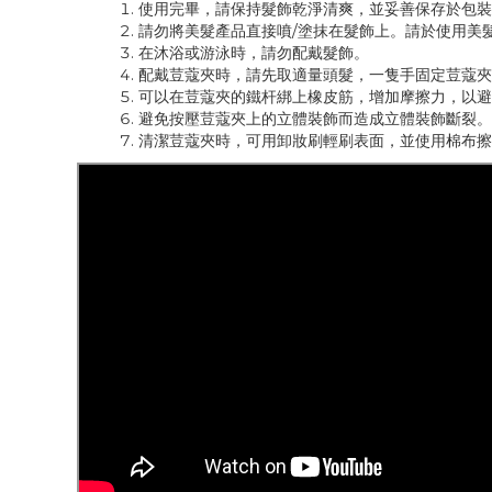
使用完畢，請保持髮飾乾淨清爽，並妥善保存於包裝
請勿將美髮產品直接噴/塗抹在髮飾上。請於使用美
在沐浴或游泳時，請勿配戴髮飾。
配戴荳蔻夾時，請先取適量頭髮，一隻手固定荳蔻夾
可以在荳蔻夾的鐵杆綁上橡皮筋，增加摩擦力，以避
避免按壓荳蔻夾上的立體裝飾而造成立體裝飾斷裂。
清潔荳蔻夾時，可用卸妝刷輕刷表面，並使用棉布擦