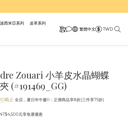
7折！
7折！
波西米亞系列
皮革系列
繁體中文
TWD
andre Zouari 小羊皮水晶蝴蝶
(#191469_GG)
00
截止
全店，夏日年中慶II：正價商品享8折|三件享75折|
T$4,500元享免運優惠