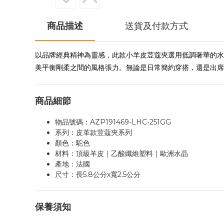
商品描述
送貨及付款方式
以品牌經典精神為靈感，此款小羊皮荳蔻夾選用低調奢華的水
美平衡剛柔之間的風格張力。無論是日常簡約穿搭，還是出席
商品細節
物品號碼：AZP191469-LHC-251GG
系列：皮革款荳蔻夾系列
顏色：駝色
材料：頂級羊皮｜乙酸纖維塑料｜歐洲水晶
產地：法國
尺寸：長5.8公分x寬2.5公分
保養須知