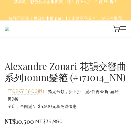
好評再延長！夏日年中慶 part II｜正價商品 8 折，滿三件享75
好評再延長！夏日年中慶 part II｜正價商品 8 折，滿三件享75
折，滿五件享7折！
折，滿五件享7折！
Alexandre Zouari 花韻交響曲
系列10mm髮箍 (#171014_NN)
至
08/31 16:00
截止
指定分類，折上折：滿2件再95折|滿3件
再9折
全店，全館滿NT$4,500元享免運優惠
NT$10,500
NT$34,980