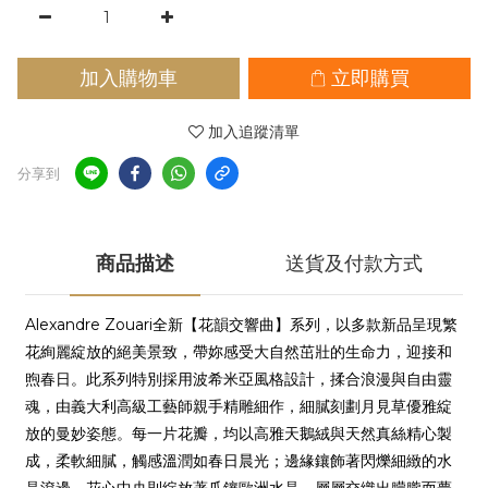
加入購物車
立即購買
加入追蹤清單
分享到
商品描述
送貨及付款方式
Alexandre Zouari全新【花韻交響曲】系列，以多款新品呈現繁
花絢麗綻放的絕美景致，帶妳感受大自然茁壯的生命力，迎接和
煦春日。此系列特別採用
波希米亞風格設計
，揉合浪漫與自由靈
魂，由義大利高級工藝師親手精雕細作，細膩刻劃
月見草
優雅綻
放的曼妙姿態。每一片花瓣，均以
高雅天鵝絨
與
天然真絲
精心製
成，柔軟細膩，觸感溫潤如春日晨光；邊緣鑲飾著閃爍細緻的水