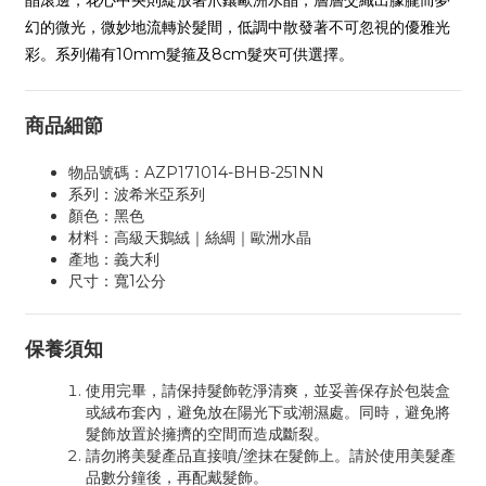
晶滾邊，花心中央則綻放著
爪鑲歐洲水晶
，層層交織出朦朧而夢
幻的微光，微妙地流轉於髮間，低調中散發著不可忽視的優雅光
彩。系列備有10mm髮箍及8cm髮夾可供選擇。
商品細節
物品號碼：AZP171014-BHB-251NN
系列：波希米亞系列
顏色：黑色
材料：高級天鵝絨｜絲綢｜歐洲水晶
產地：義大利
尺寸：寬1公分
保養須知
使用完畢，請保持髮飾乾淨清爽，並妥善保存於包裝盒
或絨布套內，避免放在陽光下或潮濕處。同時，避免將
髮飾放置於擁擠的空間而造成斷裂。
請勿將美髮產品直接噴/塗抹在髮飾上。請於使用美髮產
品數分鐘後，再配戴髮飾。