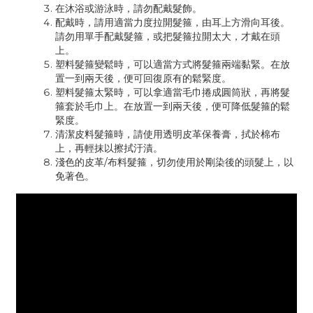
在沐浴或游泳時，請勿配戴髮飾。
配戴時，請用適當力度拉開髮箍，由耳上方滑向耳後。
請勿用單手配戴髮箍，或把髮箍拉開太大，才戴在頭
上。
塑料髮箍變鬆時，可以適當方式將髮箍兩端黏緊。在放
置一到兩天後，便可回復原有的鬆緊度。
塑料髮箍太緊時，可以拿適當毛巾捲成圓筒狀，再將髮
箍套於毛巾上。在放置一到兩天後，便可降低髮箍的鬆
緊度。
清潔皮料髮箍時，請使用透明皮革保養膏，拭於棉布
上，再輕抹以擦拭汙漬。
淺色的皮革/布料髮箍，切勿使用於剛染後的頭髮上，以
免著色。