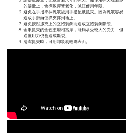
請搭配髮量，配戴合適尺寸的抓夾。如使用抓夾在過多
的髮量上，會導致彈簧老化，減短使用年限。
避免在手指塗抹乳液後用手指配戴抓夾。因為乳液容易
造成手滑而使抓夾摔到地上。
避免按壓抓夾上的立體裝飾而造成立體裝飾斷裂。
金爪抓夾的金色塗層相當厚，能夠承受較大的受力，但
過度用力仍會造成斷裂。
清潔抓夾時，可用卸妝刷輕刷表面。