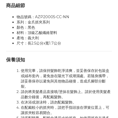
商品細節
物品號碼：AZP20005-CC-NN
系列：金爪抓夾系列
顏色：黑色
材料：頂級乙酸纖維塑料
產地：義大利
尺寸：長2.5公分x寬1.7公分
保養須知
使用完畢，請保持髮飾乾淨清爽，並妥善保存於包裝盒
或絨布套內，避免放在陽光下或潮濕處。若隨身攜帶，
請妥善保存以避免與其他物品碰撞，造成爪腳部分斷
裂。
請勿將美髮產品直接噴/塗抹在髮飾上。請於使用美髮產
品數分鐘後，再配戴髮飾。
在沐浴或游泳時，請勿配戴髮飾。
在配戴較小的抓夾時，請把手指頭放在彈簧位置上，可
讓抓夾較容易開合。