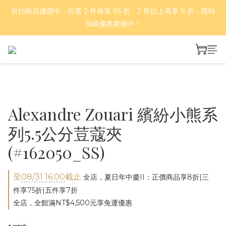
折扣商品優惠中，任選 2 件再享 95 折、3 件以上再享 9 折，限時
好評再延長！夏日年中慶 part II｜正價商品 8 折，滿三件享75
折，滿五件享7折！
加碼優惠實施中！
基本款、彩色款與金爪抓夾，任 2 件 66 折、4 件 55 折！
好評再延長！夏日年中慶 part II｜正價商品 8 折，滿三件享75
折，滿五件享7折！
Alexandre Zouari 繽紛小熊系
列5.5公分荳蔻夾
(#162050_SS)
至
08/31 16:00
截止
全店，夏日年中慶II：正價商品享8折|三
件享75折|五件享7折
全店，全館滿NT$4,500元享免運優惠