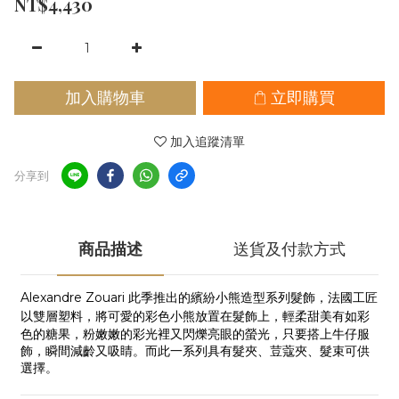
NT$4,430
加入購物車
立即購買
加入追蹤清單
分享到
商品描述
送貨及付款方式
Alexandre Zouari 此季推出的繽紛小熊造型系列髮飾，法國工匠
以雙層塑料，將
可愛的彩色小熊放置在髮飾上，輕柔甜美有如彩
色的糖果，粉嫩嫩的彩光裡又閃爍亮眼的螢光，只要搭上牛仔服
飾，瞬間減齡又吸睛。而此一系列具有髮夾、荳蔻夾、髮束可供
選擇。