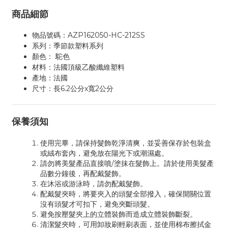
商品細節
物品號碼：AZP162050-HC-212SS
系列：季節款塑料系列
顏色： 駝色
材料：法國頂級乙酸纖維塑料
產地：法國
尺寸：長6.2公分x寬2公分
保養須知
使用完畢，請保持髮飾乾淨清爽，並妥善保存於包裝盒
或絨布套內，避免放在陽光下或潮濕處。
請勿將美髮產品直接噴/塗抹在髮飾上。請於使用美髮產
品數分鐘後，再配戴髮飾。
在沐浴或游泳時，請勿配戴髮飾。
配戴髮夾時，將要夾入的頭髮全部撥入，確保開關位置
沒有頭髮才可扣下，避免夾斷頭髮。
避免按壓髮夾上的立體裝飾而造成立體裝飾斷裂。
清潔髮夾時，可用卸妝刷輕刷表面，並使用棉布擦拭金