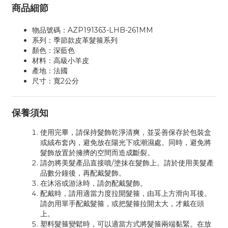
商品細節
物品號碼：AZP191363-LHB-261MM
系列：季節款皮革髮箍系列
顏色：深藍色
材料：高級小羊皮
產地：法國
尺寸：寬2公分
保養須知
使用完畢，請保持髮飾乾淨清爽，並妥善保存於包裝盒
或絨布套內，避免放在陽光下或潮濕處。同時，避免將
髮飾放置於擁擠的空間而造成斷裂。
請勿將美髮產品直接噴/塗抹在髮飾上。請於使用美髮產
品數分鐘後，再配戴髮飾。
在沐浴或游泳時，請勿配戴髮飾。
配戴時，請用適當力度拉開髮箍，由耳上方滑向耳後。
請勿用單手配戴髮箍，或把髮箍拉開太大，才戴在頭
上。
塑料髮箍變鬆時，可以適當方式將髮箍兩端黏緊。在放