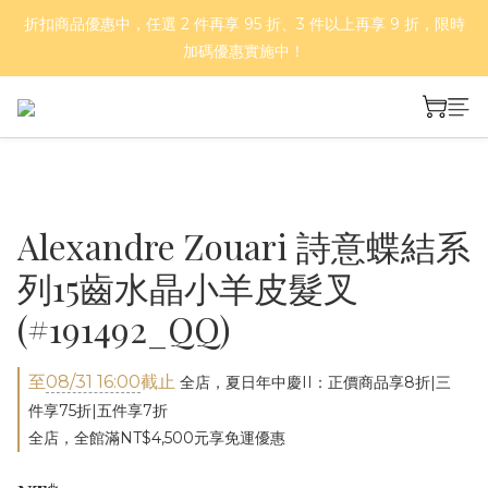
折扣商品優惠中，任選 2 件再享 95 折、3 件以上再享 9 折，限時
好評再延長！夏日年中慶 part II｜正價商品 8 折，滿三件享75
折，滿五件享7折！
加碼優惠實施中！
基本款、彩色款與金爪抓夾，任 2 件 66 折、4 件 55 折！
好評再延長！夏日年中慶 part II｜正價商品 8 折，滿三件享75
折，滿五件享7折！
Alexandre Zouari 詩意蝶結系
列15齒水晶小羊皮髮叉
(#191492_QQ)
至
08/31 16:00
截止
全店，夏日年中慶II：正價商品享8折|三
件享75折|五件享7折
全店，全館滿NT$4,500元享免運優惠