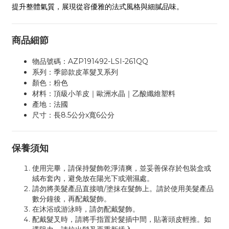
提升整體氣質，展現從容優雅的法式風格與細膩品味。
商品細節
物品號碼：AZP191492-LSI-261QQ
系列：季節款皮革髮叉系列
顏色：粉色
材料：頂級小羊皮｜歐洲水晶｜乙酸纖維塑料
產地：法國
尺寸：長8.5公分x寬6公分
保養須知
使用完畢，請保持髮飾乾淨清爽，並妥善保存於包裝盒或
絨布套內，避免放在陽光下或潮濕處。
請勿將美髮產品直接噴/塗抹在髮飾上。請於使用美髮產品
數分鐘後，再配戴髮飾。
在沐浴或游泳時，請勿配戴髮飾。
配戴髮叉時，請將手指置於髮插中間，貼著頭皮輕推。如