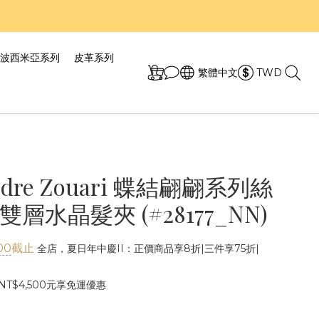
7折！
7折！
波西米亞系列
皮革系列
繁體中文
TWD
andre Zouari 蝶結翩翩系列絲
層水晶髮夾 (#28177_NN)
00
截止
全店，夏日年中慶II：正價商品享8折|三件享75折|
T$4,500元享免運優惠