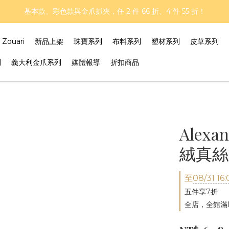
再延長！夏日年中慶 part II｜正價商品 8 折，滿三件享75折，滿五件享
基本款、彩色款與金爪抓夾，任 2 件 66 折、4 件 55 折！
再延長！夏日年中慶 part II｜正價商品 8 折，滿三件享75折，滿五件享
ouari
新品上架
珠寶系列
布料系列
塑材系列
皮草系列
列
義大利金爪系列
媒體報導
折扣商品
Alex
絨真絲雙
至
08/31 16:
五件享7折
全店，全館滿N