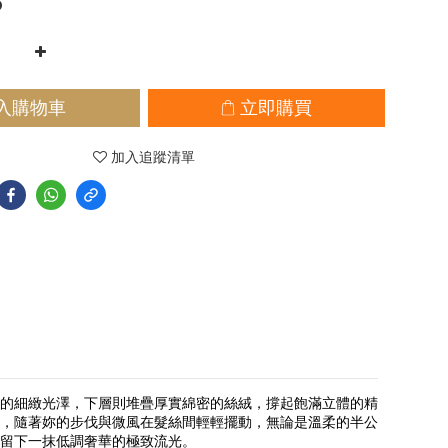
0
入購物車
立即購買
加入追蹤清單
的細緻光澤，下層則堆疊厚實綿密的絲絨，撐起飽滿立體的精
，隨著妳的步伐與微風在髮絲間輕輕擺動，無論是溫柔的半公
留下一抹低調奢華的極致流光。