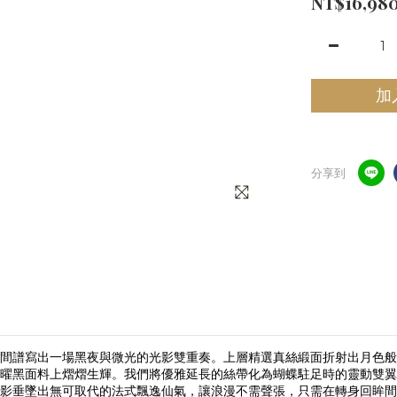
NT$16,98
加
分享到
間譜寫出一場黑夜與微光的光影雙重奏。上層精選真絲緞面折射出月色般
曜黑面料上熠熠生輝。我們將優雅延長的絲帶化為蝴蝶駐足時的靈動雙翼
影垂墜出無可取代的法式飄逸仙氣，讓浪漫不需聲張，只需在轉身回眸間