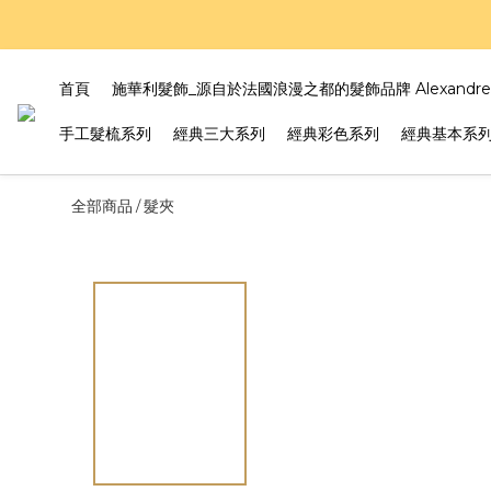
好評
好評
首頁
施華利髮飾_源自於法國浪漫之都的髮飾品牌 Alexandre Z
手工髮梳系列
經典三大系列
經典彩色系列
經典基本系
全部商品
髮夾
/