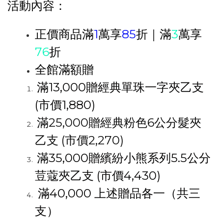
活動內容：
正價商品滿
1
萬
享
85
折｜滿
3
萬享
76
折
全館滿額贈
滿
13,000
贈經典單珠一字夾乙支
(
市價
1,880)
滿
25,000
贈經典粉色
6
公分髮夾
乙支
(
市價
2,270)
滿
35,000
贈繽紛小熊系列
5.5
公分
荳蔻夾乙支
(
市價
4,430)
滿
40,000
上述贈品各一（共三
支）