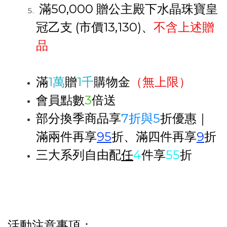
滿
50,000 贈
公主殿下水晶珠寶皇
冠乙支
(
市價
13,130)、
不含上述贈
品
滿
1萬
贈
1千
購物金
（無上限）
會員點數
3
倍送
部分換季商品享
7折與5
折優惠｜
滿兩件再享
95
折、滿四件再享
9
折
三大系列自由配
任
4
件享
55
折
活動注意事項：