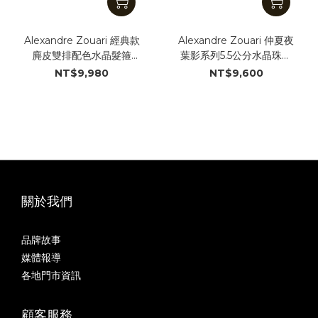
Alexandre Zouari 經典款
Alexandre Zouari 仲夏夜
麂皮雙排配色水晶髮箍
葉影系列5.5公分水晶珠寶
(#19594_QQ)
荳蔻夾 (#11956_QQ)
NT$9,980
NT$9,600
關於我們
品牌故事
媒體報導
各地門市資訊
顧客服務