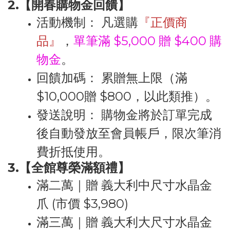
2.【開春購物金回饋】
活動機制：
凡選購
『正價商
品』
，
單筆滿
$5,000
贈
$400
購
物金
。
回饋加碼：
累贈無上限（滿
$10,000贈 $800，以此類推）。
發送說明：
購物金將於訂單完成
後自動發放至會員帳戶，限次筆消
費折抵使用。
3.【全館尊榮滿額禮】
滿二萬｜贈 義大利中尺寸水晶金
爪 (市價 $3,980)
滿三萬｜贈 義大利大尺寸水晶金