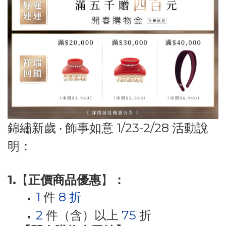
錦繡新歲
‧
飾事如意
1/23-2/28
活動說
明：
1.
【
正價商品優惠
】
：
1
件
8 折
2
件（含）以上
75
折