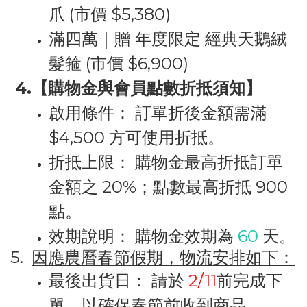
爪 (市價 $5,380)
滿四萬｜贈 年度限定 經典天鵝絨
髮箍 (市價 $6,900)
4.【
購物金與會員點數折抵須知
】
啟用條件：
訂單折後金額需滿
$4,500
方可使用折抵。
折抵上限：
購物金最高折抵訂單
金額之
20%
；點數最高折抵
900
點
。
效期說明：
購物金效期為
60
天
。
5.
因應農曆春節假期，物流安排如下：
最後出貨日：
請於
2/11
前完成下
單，以確保春節前收到商品。