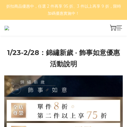
折扣商品優惠中，任選 2 件再享 95 折、3 件以上再享 9 折，限時
好評再延長！夏日年中慶 part II｜正價商品 8 折，滿三件享75
折，滿五件享7折！
加碼優惠實施中！
基本款、彩色款與金爪抓夾，任 2 件 66 折、4 件 55 折！
好評再延長！夏日年中慶 part II｜正價商品 8 折，滿三件享75
1/23-2/28：錦繡新歲 ‧ 飾事如意優惠
折，滿五件享7折！
活動說明