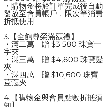
・購物金將於訂單完成後自動
發放至會員帳戶，限次筆消費
折抵使用
3.【全館尊榮滿額禮】
・滿二萬｜贈 $3,580 珠寶一
字夾
・滿三萬｜贈 $4,800 珠寶髮
夾
・滿四萬｜贈 $10,600 珠寶
荳蔻夾
4.【購物金與會員點數折抵須
知】