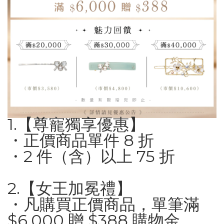
1.【尊寵獨享優惠】
・正價商品單件 8 折
・2 件（含）以上 75 折
2.【女王加冕禮】
・凡購買正價商品，單筆滿
$6,000 贈 $388 購物金