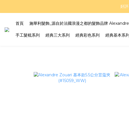
好評
好評
折扣
首頁
施華利髮飾_源自於法國浪漫之都的髮飾品牌 Alexandre Z
手工髮梳系列
經典三大系列
經典彩色系列
經典基本系
好評