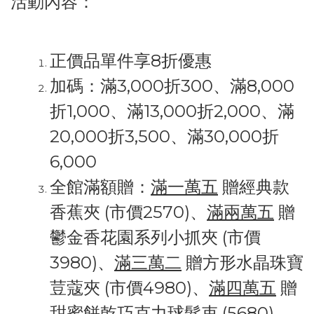
活動內容：
正價品單件享8折優惠
加碼：
滿3,000折300、滿8,000
折1,000、滿13,000折2,000、滿
20,000折3,500、滿30,000折
6,000
全館滿額贈：
滿一萬五
贈經典款
香蕉夾 (市價2570)、
滿兩萬五
贈
鬱金香花園系列小抓夾 (市價
3980)、
滿三萬二
贈方形水晶珠寶
荳蔻夾 (市價4980)、
滿四萬五
贈
甜蜜餅乾巧克力球髮束 (5680)