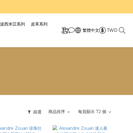
7折！
7折！
波西米亞系列
皮革系列
繁體中文
TWD
商品排序
每頁顯示 72 個
篩選