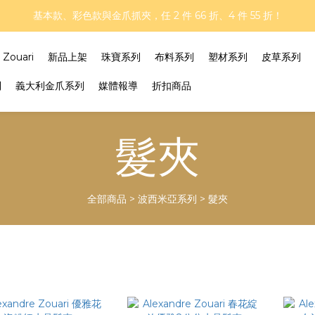
再延長！夏日年中慶 part II｜正價商品 8 折，滿三件享75折，滿五件享
基本款、彩色款與金爪抓夾，任 2 件 66 折、4 件 55 折！
再延長！夏日年中慶 part II｜正價商品 8 折，滿三件享75折，滿五件享
ouari
新品上架
珠寶系列
布料系列
塑材系列
皮草系列
列
義大利金爪系列
媒體報導
折扣商品
髮夾
全部商品
>
波西米亞系列
>
髮夾