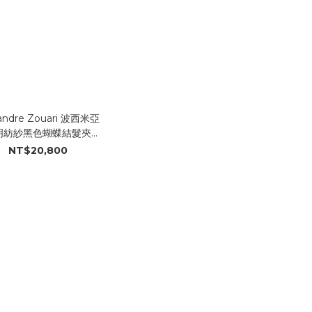
andre Zouari 波西米亞
明紡紗黑色蝴蝶結髮夾
(#17997_NN)
NT$20,800