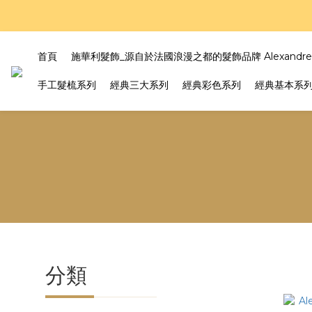
好評
好評
首頁
施華利髮飾_源自於法國浪漫之都的髮飾品牌 Alexandre Z
手工髮梳系列
經典三大系列
經典彩色系列
經典基本系
分類