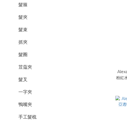
髮箍
髮夾
髮束
抓夾
髮圈
荳蔻夾
Alex
粉紅水
髮叉
一字夾
鴨嘴夾
手工髮梳