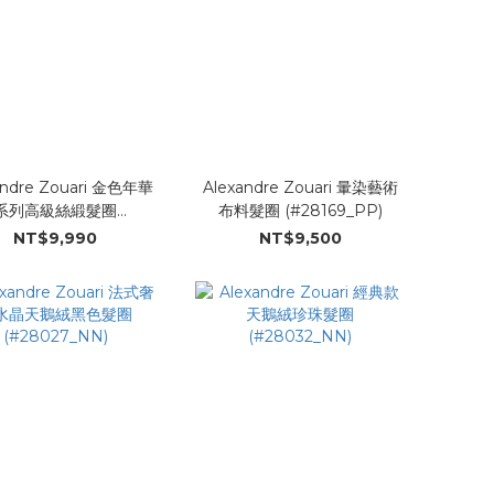
andre Zouari 金色年華
Alexandre Zouari 暈染藝術
系列高級絲緞髮圈
布料髮圈 (#28169_PP)
(#28167_HH)
NT$9,990
NT$9,500