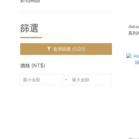
折扣商品
篩選
Alex
系列布
套用篩選
(0/20)
價格 (NT$)
~