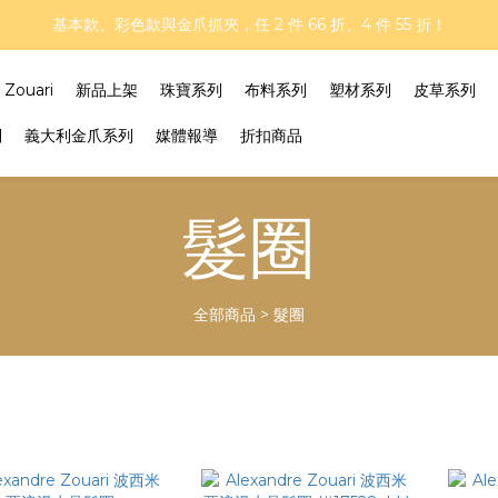
再延長！夏日年中慶 part II｜正價商品 8 折，滿三件享75折，滿五件享
基本款、彩色款與金爪抓夾，任 2 件 66 折、4 件 55 折！
再延長！夏日年中慶 part II｜正價商品 8 折，滿三件享75折，滿五件享
ouari
新品上架
珠寶系列
布料系列
塑材系列
皮草系列
列
義大利金爪系列
媒體報導
折扣商品
髮圈
全部商品
>
髮圈