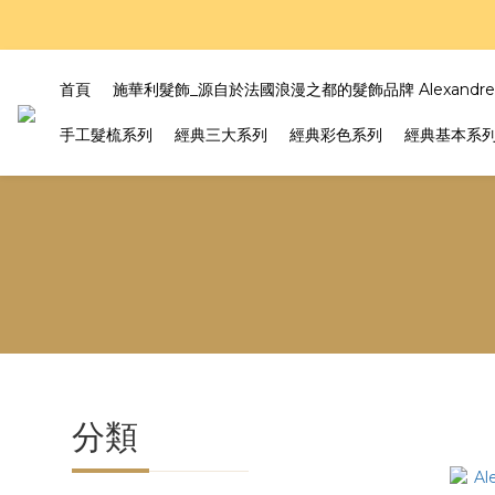
好評
好評
首頁
施華利髮飾_源自於法國浪漫之都的髮飾品牌 Alexandre Z
手工髮梳系列
經典三大系列
經典彩色系列
經典基本系
分類