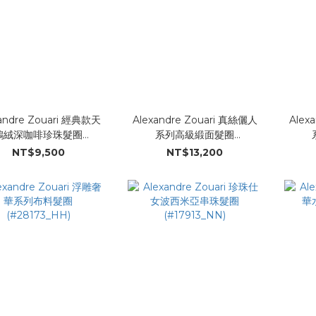
andre Zouari 經典款天
Alexandre Zouari 真絲儷人
Alex
鵝絨深咖啡珍珠髮圈
系列高級緞面髮圈
(#28032_HH)
(#28179_SS)
NT$9,500
NT$13,200