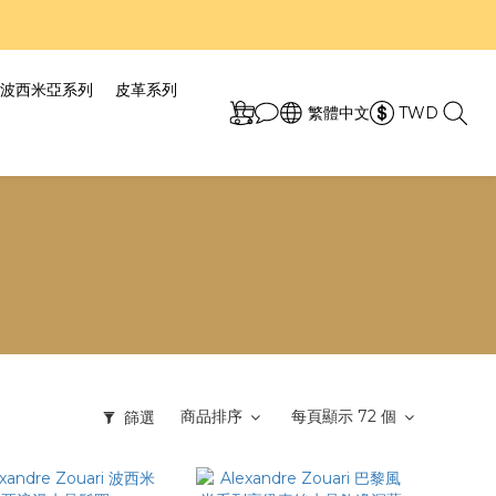
7折！
7折！
波西米亞系列
皮革系列
繁體中文
TWD
商品排序
每頁顯示 72 個
篩選