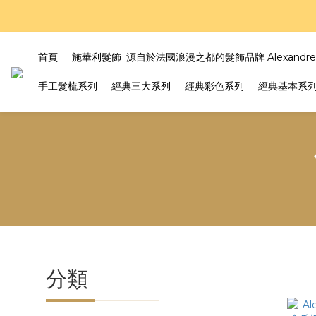
好評
好評
首頁
施華利髮飾_源自於法國浪漫之都的髮飾品牌 Alexandre Z
手工髮梳系列
經典三大系列
經典彩色系列
經典基本系
分類