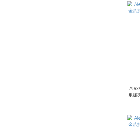
Alex
爪抓夾