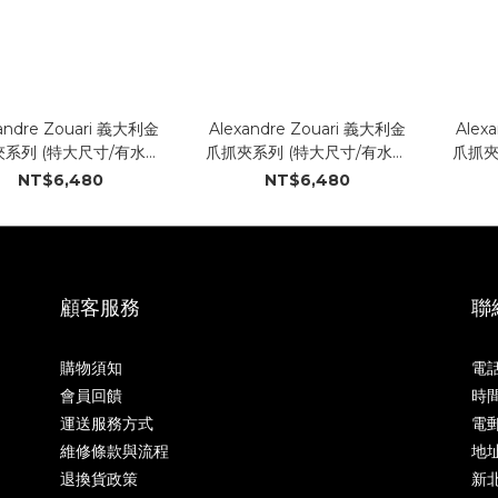
andre Zouari 義大利金
Alexandre Zouari 義大利金
Alex
系列 (特大尺寸/有水晶
爪抓夾系列 (特大尺寸/有水晶
爪抓夾
#20021_VV)
#20021_MM)
NT$6,480
NT$6,480
顧客服務
聯
購物須知
電話
會員回饋
時間
運送服務方式
電郵 
維修條款與流程
地址
退換貨政策
新北