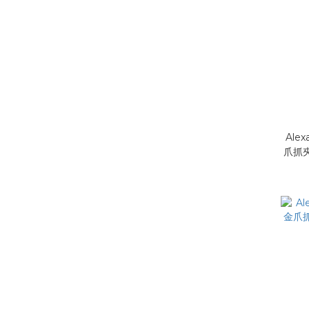
Alex
爪抓夾