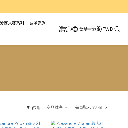
7折！
7折！
波西米亞系列
皮革系列
繁體中文
TWD
)
商品排序
每頁顯示 72 個
篩選