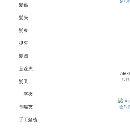
髮箍
髮夾
髮束
抓夾
髮圈
荳蔻夾
Alex
爪抓
髮叉
一字夾
鴨嘴夾
手工髮梳