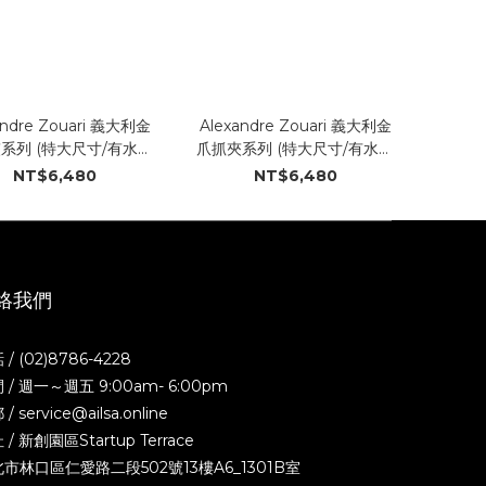
andre Zouari 義大利金
Alexandre Zouari 義大利金
系列 (特大尺寸/有水晶
爪抓夾系列 (特大尺寸/有水晶
#20021_GG)
#20021_GG)
NT$6,480
NT$6,480
絡我們
 / (02)8786-4228
 / 週一～週五 9:00am- 6:00pm
/ service@ailsa.online
 / 新創園區Startup Terrace
市林口區仁愛路二段502號13樓A6_1301B室