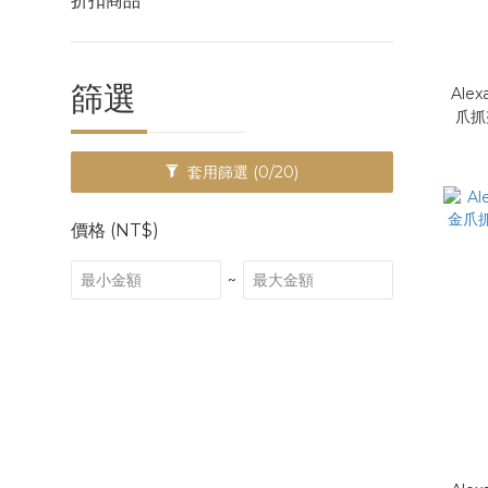
折扣商品
篩選
Alex
爪抓
套用篩選
(0/20)
價格 (NT$)
~