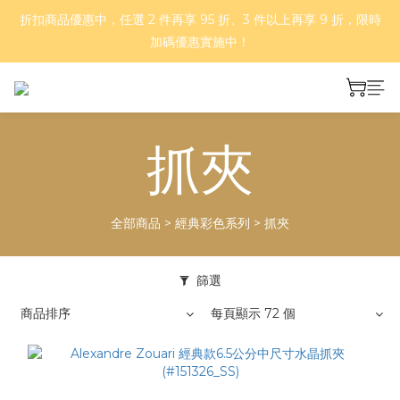
折扣商品優惠中，任選 2 件再享 95 折、3 件以上再享 9 折，限時
好評再延長！夏日年中慶 part II｜正價商品 8 折，滿三件享75
折，滿五件享7折！
加碼優惠實施中！
基本款、彩色款與金爪抓夾，任 2 件 66 折、4 件 55 折！
抓夾
好評再延長！夏日年中慶 part II｜正價商品 8 折，滿三件享75
折，滿五件享7折！
全部商品
>
經典彩色系列
>
抓夾
篩選
商品排序
每頁顯示 72 個